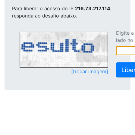
Para liberar o acesso
do IP
216.73.217.114
,
responda ao desafio abaixo.
Digite 
lado no
[trocar imagem]